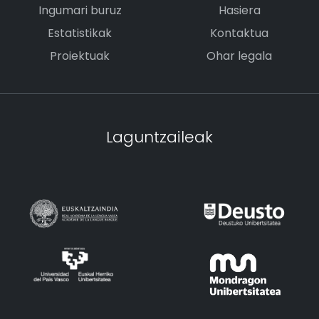
Ingumari buruz
Hasiera
Estatistikak
Kontaktua
Proiektuak
Ohar legala
Laguntzaileak