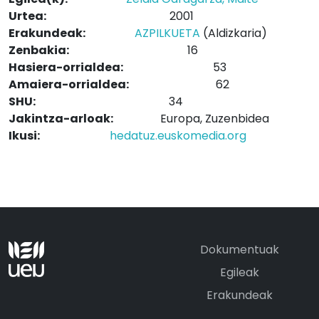
Urtea:
2001
Erakundeak:
AZPILKUETA
(Aldizkaria)
Zenbakia:
16
Hasiera-orrialdea:
53
Amaiera-orrialdea:
62
SHU:
34
Jakintza-arloak:
Europa, Zuzenbidea
Ikusi:
hedatuz.euskomedia.org
Dokumentuak
Egileak
Erakundeak