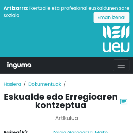
Artizarra
: Ikertzaile eta profesional euskaldunen sare
soziala
Eman izena!
Hasiera
Dokumentuak
Eskualde edo Erregioaren
kontzeptua
Artikulua
Egilea(k):
Zelaia Garagarza, Maite