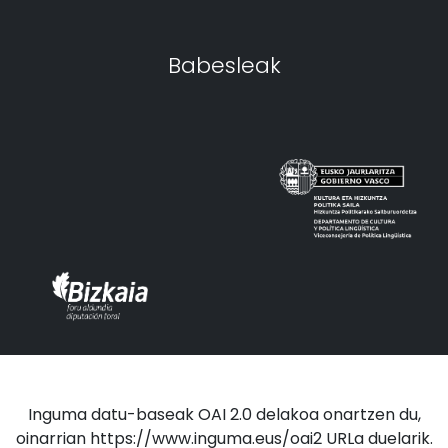
Babesleak
Inguma datu-baseak OAI 2.0 delakoa onartzen du,
oinarrian https://www.inguma.eus/oai2 URLa duelarik.