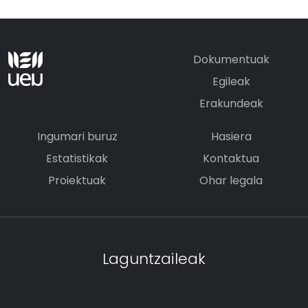
Dokumentuak
Egileak
Erakundeak
Ingumari buruz
Hasiera
Estatistikak
Kontaktua
Proiektuak
Ohar legala
Laguntzaileak