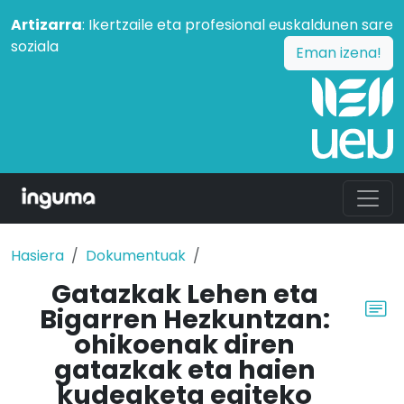
Artizarra
: Ikertzaile eta profesional euskaldunen sare
soziala
Eman izena!
Hasiera
Dokumentuak
Gatazkak Lehen eta
Bigarren Hezkuntzan:
ohikoenak diren
gatazkak eta haien
kudeaketa egiteko