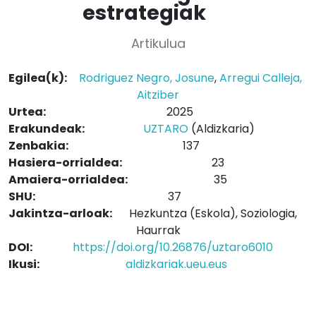
estrategiak
Artikulua
Egilea(k):
Rodriguez Negro, Josune
,
Arregui Calleja,
Aitziber
Urtea:
2025
Erakundeak:
UZTARO
(Aldizkaria)
Zenbakia:
137
Hasiera-orrialdea:
23
Amaiera-orrialdea:
35
SHU:
37
Jakintza-arloak:
Hezkuntza (Eskola), Soziologia,
Haurrak
DOI:
https://doi.org/10.26876/uztaro6010
Ikusi:
aldizkariak.ueu.eus