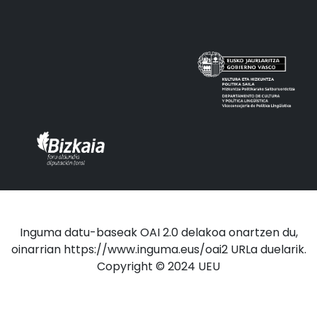
Inguma datu-baseak OAI 2.0 delakoa onartzen du,
oinarrian https://www.inguma.eus/oai2 URLa duelarik.
Copyright © 2024 UEU