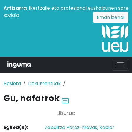
Artizarra
: Ikertzaile eta profesional euskaldunen sare
soziala
Eman izena!
Hasiera
Dokumentuak
Gu, nafarrok
Liburua
Egilea(k):
Zabaltza Perez-Nievas, Xabier