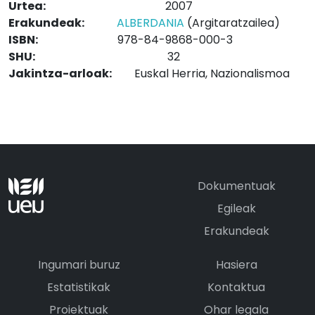
Urtea:
2007
Erakundeak:
ALBERDANIA
(Argitaratzailea)
ISBN:
978-84-9868-000-3
SHU:
32
Jakintza-arloak:
Euskal Herria, Nazionalismoa
Dokumentuak
Egileak
Erakundeak
Ingumari buruz
Hasiera
Estatistikak
Kontaktua
Proiektuak
Ohar legala