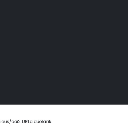
eus/oai2 URLa duelarik.