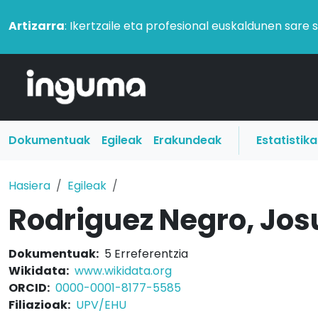
Artizarra
: Ikertzaile eta profesional euskaldunen sare 
Dokumentuak
Egileak
Erakundeak
Estatistik
Hasiera
Egileak
Rodriguez Negro, Jo
Dokumentuak:
5 Erreferentzia
Wikidata:
www.wikidata.org
ORCID:
0000-0001-8177-5585
Filiazioak:
UPV/EHU