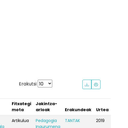
Erakutsi
Fitxategi
Jakintza-
mota
arloak
Erakundeak
Urtea
Artikulua
Pedagogia
TANTAK
2019
la
Ingurumena