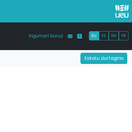
Ingumari buruz
EU
ES
EN
FR
Eskatu ziurtagiria