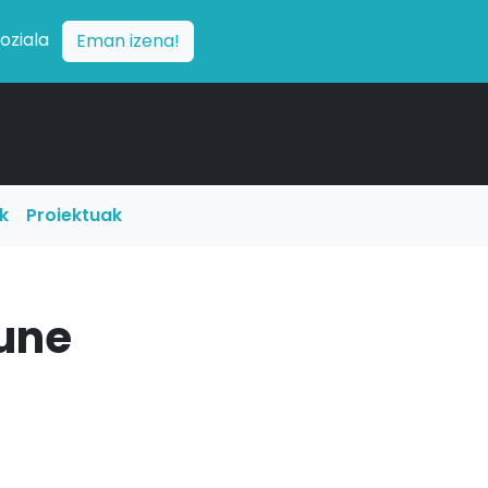
soziala
Eman izena!
ak
Proiektuak
sune