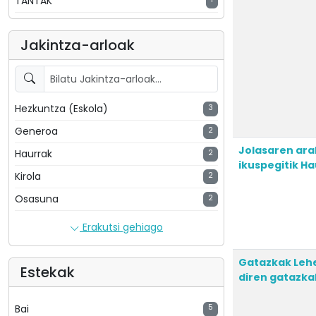
TANTAK
Jakintza-arloak
Hezkuntza (Eskola)
3
Generoa
2
Jolasaren ar
Haurrak
2
ikuspegitik H
Kirola
2
Osasuna
2
Erakutsi gehiago
Gatazkak Lehe
Estekak
diren gatazka
Bai
5