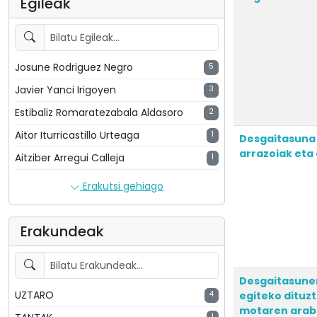
Egileak
Josune Rodriguez Negro
5
Javier Yanci Irigoyen
3
Estibaliz Romaratezabala Aldasoro
2
Aitor Iturricastillo Urteaga
1
Desgaitasuna 
arrazoiak eta
Aitziber Arregui Calleja
1
Erakutsi gehiago
Erakundeak
Desgaitasunen
UZTARO
4
egiteko dituz
motaren arab
1