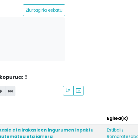
Ziurtagiria eskatu
kopurua:
5
Egilea(k)
ikasle eta irakasleen ingurumen inpaktu
Estibaliz
autematea eta jarrera
Romaratezaba