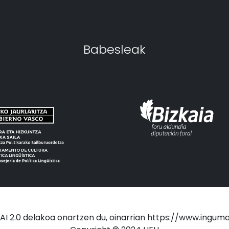
Babesleak
 2.0 delakoa onartzen du, oinarrian https://www.inguma.