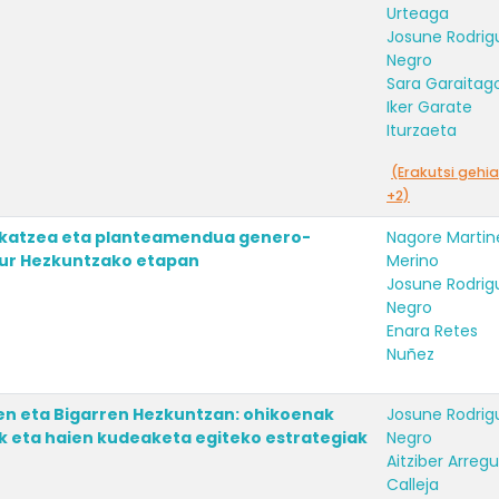
Urteaga
Josune Rodrig
Negro
Sara Garaitago
Iker Garate
Iturzaeta
(Erakutsi gehi
+2)
akatzea eta planteamendua genero-
Nagore Martin
aur Hezkuntzako etapan
Merino
Josune Rodrig
Negro
Enara Retes
Nuñez
n eta Bigarren Hezkuntzan: ohikoenak
Josune Rodrig
k eta haien kudeaketa egiteko estrategiak
Negro
Aitziber Arregu
Calleja