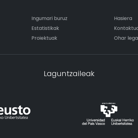
Ingumari buruz
Hasiera
Estatistikak
Kontaktu
Proiektuak
Ohar lega
Laguntzaileak