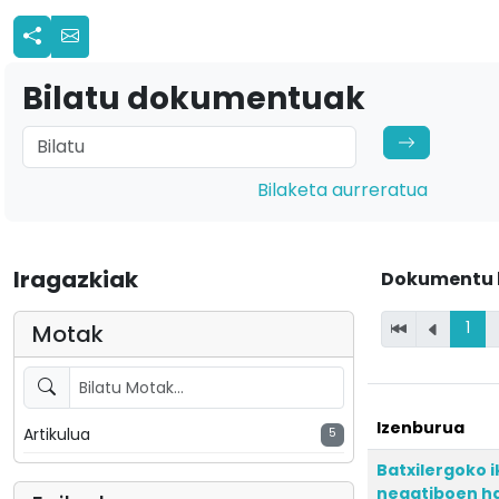
Bilatu dokumentuak
Bilaketa aurreratua
Iragazkiak
Dokumentu 
1
Motak
Izenburua
Artikulua
5
Batxilergoko 
negatiboen h