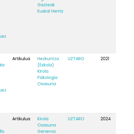
Gazteak
Euskal Herria
uez
Artikulua
Hezkuntza
UZTARO
2021
la
(Eskola)
Kirola
Psikologia
Osasuna
uez
Artikulua
Kirola
UZTARO
2024
Osasuna
llo
Generoa