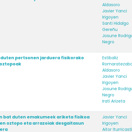
Aldasoro
Javier Yanci
Irigoyen
Santi Hidalgo
Gereñu
Josune Rodrig
Negro
duten pertsonen jarduera fisikorako
Estibaliz
 oztopoak
Romaratezaba
Aldasoro
Javier Yanci
Irigoyen
Josune Rodrig
Negro
Irati Arizeta
 bat duten emakumeek ariketa fisikoa
Javier Yanci
ten oztopo eta arrazoiak desgaitasun
Irigoyen
era
Aitor Iturricasti