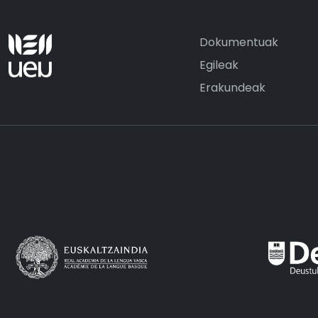
Dokumentuak
Egileak
Erakundeak