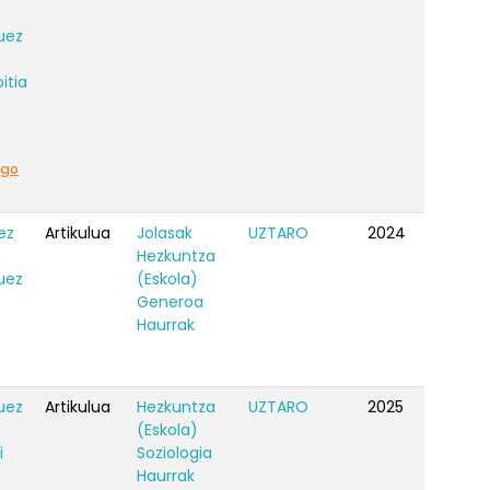
uez
itia
ago
ez
Artikulua
Jolasak
UZTARO
2024
Hezkuntza
uez
(Eskola)
Generoa
Haurrak
uez
Artikulua
Hezkuntza
UZTARO
2025
(Eskola)
i
Soziologia
Haurrak