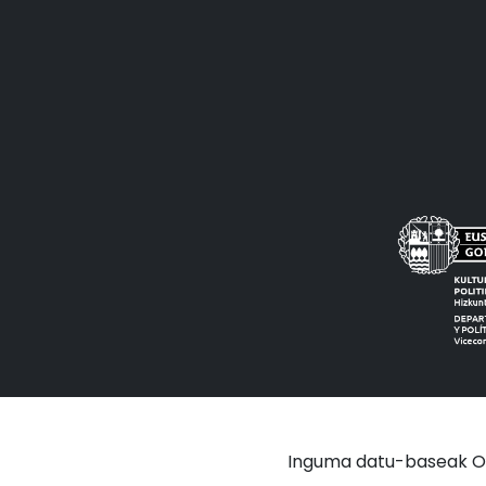
Inguma datu-baseak OAI